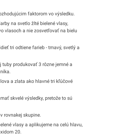
b rozhodujúcim faktorom vo výsledku.
farby na svetlo žlté bielené vlasy,
vo vlasoch a nie zosvetľovať na bielu
ieť tri odtiene farieb - tmavý, svetlý a
j tuby produkovať 3 rôzne jemné a
níka.
ova a zlata ako hlavné tri kľúčové
mať skvelé výsledky, pretože to sú
v rovnakej skupine.
ielené vlasy a aplikujeme na celú hlavu,
oxidom 20.