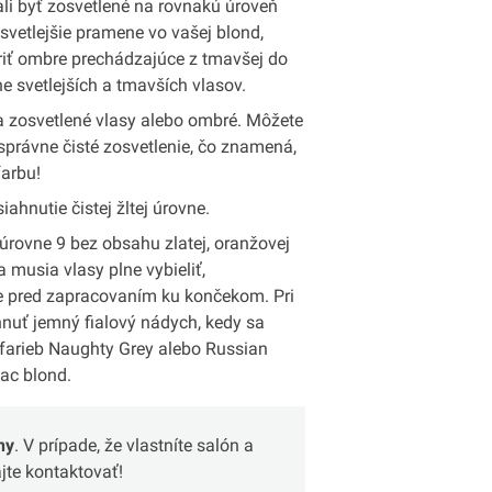
ali byť zosvetlené na rovnakú úroveň
svetlejšie pramene vo vašej blond,
riť ombre prechádzajúce z tmavšej do
e svetlejších a tmavších vlasov.
a zosvetlené vlasy alebo ombré. Môžete
 správne čisté zosvetlenie, čo znamená,
farbu!
ahnutie čistej žltej úrovne.
e úrovne 9 bez obsahu zlatej, oranžovej
a musia vlasy plne vybieliť,
ne pred zapracovaním ku končekom. Pri
hnuť jemný fialový nádych, kedy sa
m farieb Naughty Grey alebo Russian
viac blond.
ny
. V prípade, že vlastníte salón a
te kontaktovať!