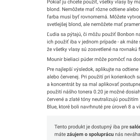
Pokiaľ ju chcete použiť, všetky vlasy by m
blond. Nemôžete mať rôzne odtiene alebo 
farba musí byť rovnomerná. Môžete vytvo
svetlejšej blond, ale nemôžete mať pramen
Ľudia sa pýtajú, či môžu použiť Bonbon n
ich použiť iba v jednom prípade - ak máte
že všetky vlasy sú zosvetlené na rovnakú 
Mounir bieliaci púder môže pomôcť na dosi
Pre najlepší výsledok, aplikujte na odtien
alebo červenej. Pri použití pri korienkoch s
a koncentrát by sa mal aplikovať postup
použití nášho tonera 0.20 je možné dosia
červené a zlaté tóny neutralizujú použití
Blue, ktoré boli navrhnuté pre úroveň 8 a 
Tento produkt je dostupný iba pre
saló
máte
záujem o spoluprácu
nás neváhaj