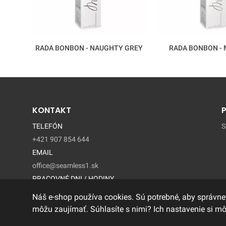
RADA BONBON - NAUGHTY GREY
RADA BONBON -
KONTAKT
TELEFÓN
S
+421 907 854 644
EMAIL
office@seamless1.sk
PRACOVNÉ DNI / HODINY
Pondelok - Piatok / 9:00 – 15:00
Náš e-shop používa cookies. Sú potrebné, aby správne
môžu zaujímať. Súhlasíte s nimi? Ich nastavenie si m