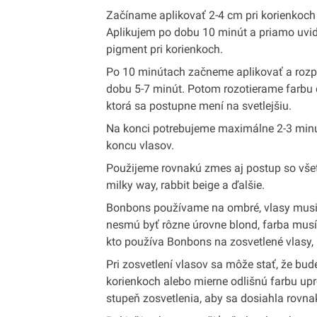
Začíname aplikovať 2-4 cm pri korienkoch v
Aplikujem po dobu 10 minút a priamo uvidí
pigment pri korienkoch.
Po 10 minútach začneme aplikovať a rozpr
dobu 5-7 minút. Potom rozotierame farbu 
ktorá sa postupne mení na svetlejšiu.
Na konci potrebujeme maximálne 2-3 minúty
koncu vlasov.
Použijeme rovnakú zmes aj postup so všet
milky way, rabbit beige a ďalšie.
Bonbons používame na ombré, vlasy musi
nesmú byť rôzne úrovne blond, farba mus
kto používa Bonbons na zosvetlené vlasy,
Pri zosvetlení vlasov sa môže stať, že bud
korienkoch alebo mierne odlišnú farbu upr
stupeň zosvetlenia, aby sa dosiahla rovna