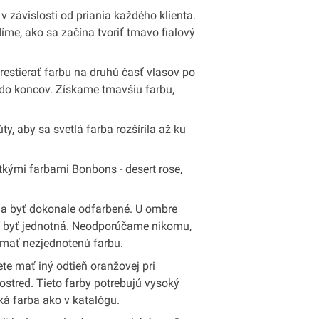
 závislosti od priania každého klienta.
me, ako sa začína tvoriť tmavo fialový
estierať farbu na druhú časť vlasov po
do koncov. Získame tmavšiu farbu,
, aby sa svetlá farba rozšírila až ku
kými farbami Bonbons - desert rose,
a byť dokonale odfarbené. U ombre
í byť jednotná. Neodporúčame nikomu,
 mať nezjednotenú farbu.
ete mať iný odtieň oranžovej pri
ostred. Tieto farby potrebujú vysoký
ká farba ako v katalógu.