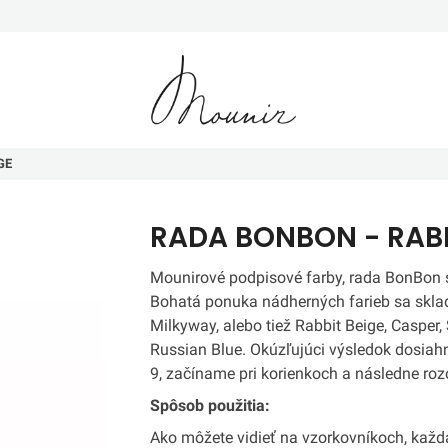
Mounir
GE
RADA BONBON - RABB
Mounirové podpisové farby, rada BonBon sú
Bohatá ponuka nádherných farieb sa sklad
Milkyway, alebo tiež Rabbit Beige, Casper
Russian Blue. Okúzľujúci výsledok dosiah
9, začíname pri korienkoch a následne ro
Spôsob použitia:
Ako môžete vidieť na vzorkovníkoch, každá