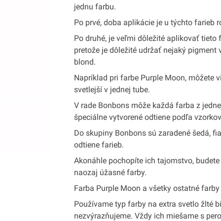
jednu farbu.
Po prvé, doba aplikácie je u týchto farie
Po druhé, je veľmi dôležité aplikovať tieto 
pretože je dôležité udržať nejaký pigment 
blond.
Napríklad pri farbe Purple Moon, môžete vid
svetlejší v jednej tube.
V rade Bonbons môže každá farba z jedne
špeciálne vytvorené odtiene podľa vzorkov
Do skupiny Bonbons sú zaradené šedá, fial
odtiene farieb.
Akonáhle pochopíte ich tajomstvo, budete 
naozaj úžasné farby.
Farba Purple Moon a všetky ostatné farby 
Používame typ farby na extra svetlo žlté b
nezvýrazňujeme. Vždy ich miešame s per