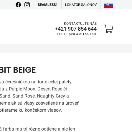
SEAMLESS1
LOKÁTOR SALÓNOV
KONTAKTUJTE NÁS
+421 907 854 644
OFFICE@SEAMLESS1.SK
IT BEIGE
 čerešničkou na torte celej palety.
á z Purple Moon, Desert Rose či
, Sand, Sand Rose, Naughty Grey a
neme ak sú vlasy zosvetlené na úroveň
zotierame ku končekom vlasov.
 farba má tri rôzne odtiene a nie len