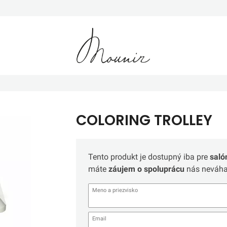
Mounir
COLORING TROLLEY
Tento produkt je dostupný iba pre
saló
máte
záujem o spoluprácu
nás neváhaj