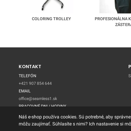
COLORING TROLLEY
PROFESIONÁLNA 
ZÁSTER
KONTAKT
TELEFÓN
S
+421 907 854 644
EMAIL
office@seamless1.sk
PRACOVNÉ DNI / HODINY
Pondelok - Piatok / 9:00 – 15:00
Náš e-shop používa cookies. Sú potrebné, aby správne
môžu zaujímať. Súhlasíte s nimi? Ich nastavenie si m