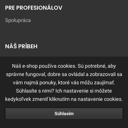
PRE PROFESIONÁLOV
Spolupráca
NÁŠ PRÍBEH
Lokátor Salónov
Náš e-shop používa cookies. Sú potrebné, aby
správne fungoval, dobre sa ovládal a zobrazovali sa
vám najmä ponuky, ktoré vás môžu zaujímať.
DÔLEŽITÉ ODKAZY
Súhlasíte s nimi? Ich nastavenie si môžete
Ochrana osobných údajov
kedykoľvek zmeniť kliknutím na nastavenie cookies.
Obchodné a reklamačné podmienky
Súhlasím